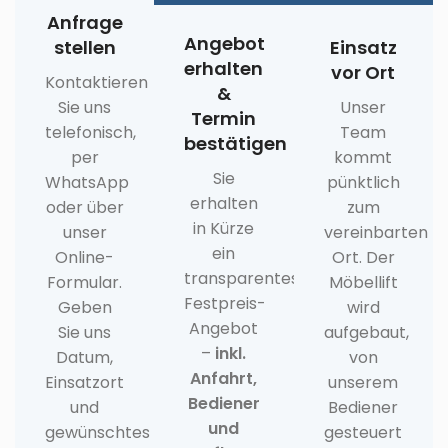
Anfrage
Angebot
stellen
Einsatz
erhalten
vor Ort
Kontaktieren
&
Sie uns
Unser
Termin
telefonisch,
Team
bestätigen
per
kommt
Sie
WhatsApp
pünktlich
erhalten
oder über
zum
in Kürze
unser
vereinbarten
ein
Online-
Ort. Der
transparentes
Formular.
Möbellift
Festpreis-
Geben
wird
Angebot
Sie uns
aufgebaut,
–
inkl.
Datum,
von
Anfahrt,
Einsatzort
unserem
Bediener
und
Bediener
und
gewünschtes
gesteuert