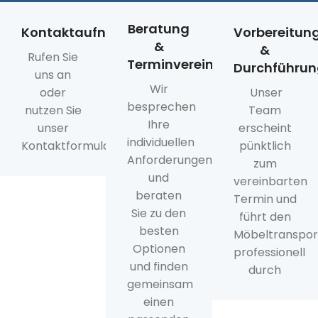
Beratung
Kontaktaufnahme
Vorbereitun
&
&
Rufen Sie
Terminvereinbarung
Durchführun
uns an
Wir
oder
Unser
besprechen
nutzen Sie
Team
Ihre
unser
erscheint
individuellen
Kontaktformular
pünktlich
Anforderungen
zum
und
vereinbarten
beraten
Termin und
Sie zu den
führt den
besten
Möbeltranspor
Optionen
professionell
und finden
durch
gemeinsam
einen