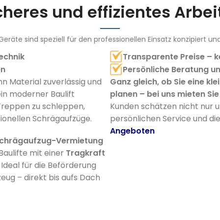
icheres und effizientes Arbei
eräte sind speziell für den professionellen Einsatz konzipiert un
echnik
Transparente Preise – k
en
Persönliche Beratung un
 Material zuverlässig und
Ganz gleich, ob Sie eine k
ein moderner Baulift
planen – bei uns mieten Si
Treppen zu schleppen,
Kunden schätzen nicht nur 
onellen Schrägaufzüge.
persönlichen Service und di
Angeboten
Schrägaufzug-Vermietung
aulifte mit einer
Tragkraft
. Ideal für die Beförderung
eug – direkt bis aufs Dach