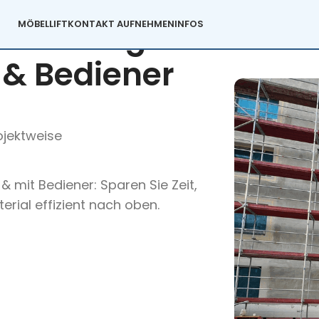
Bauaufzug ab
MÖBELLIFT
KONTAKT AUFNEHMEN
INFOS
u & Bediener
ojektweise
l & mit Bediener: Sparen Sie Zeit,
erial effizient nach oben.